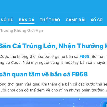
NỔ HŨ
BẮN CÁ
THỂ THAO
GAME BÀI
XỔ SỐ
 Thưởng Không Giới Hạn
 Săn Cá Trúng Lớn, Nhận Thưởng 
. Cược thủ không thể nào bỏ lỡ game bắn cá
FB68
. Bởi nó m
ng có được. Nếu mọi người cũng là một tay bắn cá chuyên 
cần quan tâm về bắn cá FB68
ong thời gian vừa qua. Khi tham gia bắn cá các cược thủ sẽ
người chơi còn có thể đem về cho mình những phần thưởng 