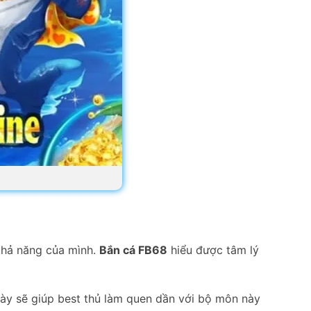
khả năng của mình.
Bắn cá FB68
hiểu được tâm lý
này sẽ giúp best thủ làm quen dần với bộ môn này