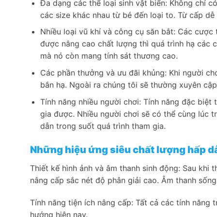
Đa dạng các thể loại sinh vật biển: Không chỉ c
các size khác nhau từ bé đến loại to. Từ cấp d
Nhiều loại vũ khí và công cụ săn bắt: Các cược
được nâng cao chất lượng thì quá trình hạ các c
mà nó còn mang tính sát thương cao.
Các phần thưởng và ưu đãi khủng: Khi người ch
bắn hạ. Ngoài ra chúng tôi sẽ thường xuyên cập 
Tính năng nhiều người chơi: Tính năng đặc biệt
gia được. Nhiều người chơi sẽ có thể cùng lúc t
dẫn trong suốt quá trình tham gia.
Những hiệu ứng siêu chất lượng hấp d
Thiết kế hình ảnh và âm thanh sinh động: Sau khi t
nâng cấp sắc nét độ phân giải cao. Âm thanh sốn
Tính năng tiện ích nâng cấp: Tất cả các tính năng
hướng hiện nay.