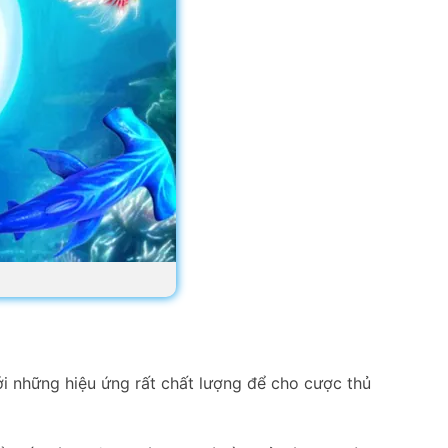
ới những hiệu ứng rất chất lượng để cho cược thủ