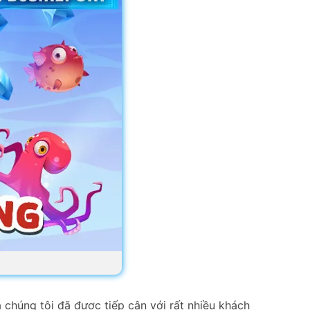
chúng tôi đã được tiếp cận với rất nhiều khách