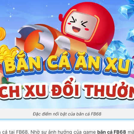
Đặc điểm nổi bật của bắn cá FB68
ắn cá tại FB68. Nhờ sự ảnh hưởng của game
bắn cá FB68
mà 