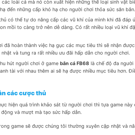
ó các loài cá mà nó còn xuất hiện những thể loại sinh vật b
ễ hạ đến những cấp khó hạ cho người chơi thỏa sức săn bắn
 thủ có thể tự do nâng cấp các vũ khí của mình khi đã đáp 
on mồi to càng trở nên dễ dàng. Có rất nhiều loại vũ khí 
ơi đã hoàn thành việc hạ gục các mục tiêu thì sẽ nhận đư
nhật và tung ra rất nhiều ưu đãi hấp dẫn cho người chơi.
 thu hút người chơi ở game
bắn cá FB68
là chế độ đa người 
ranh tài với nhau thêm ai sẽ hạ được nhiều mục tiêu hơn. Đ
ẫn các cược thủ
hực hiện quá trình khảo sát từ người chơi thì tựa game này
g động và mượt mà tạo sức hấp dẫn.
 trong game sẽ được chúng tôi thường xuyên cập nhật và nâ