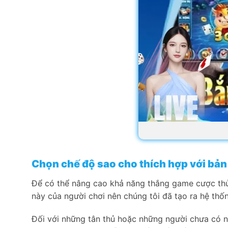
Chọn chế độ sao cho thích hợp với bản
Để có thể nâng cao khả năng thắng game cược thủ
này của người chơi nên chúng tôi đã tạo ra hệ thố
Đối với những tân thủ hoặc những người chưa có n