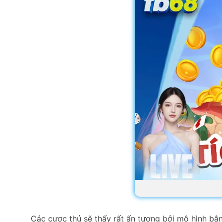
Các cược thủ sẽ thấy rất ấn tượng bởi mô hình b