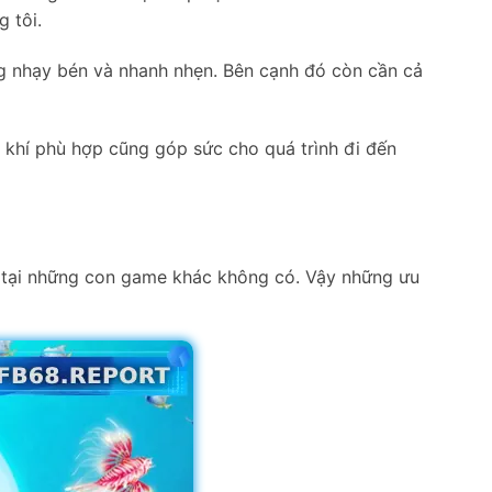
 tôi.
ăng nhạy bén và nhanh nhẹn. Bên cạnh đó còn cần cả
 khí phù hợp cũng góp sức cho quá trình đi đến
à tại những con game khác không có. Vậy những ưu