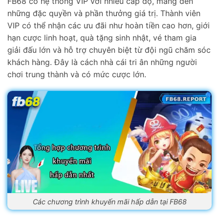
FB68 có hệ thống VIP với nhiều cấp độ, mang đến
những đặc quyền và phần thưởng giá trị. Thành viên
VIP có thể nhận các ưu đãi như hoàn tiền cao hơn, giới
hạn cược linh hoạt, quà tặng sinh nhật, vé tham gia
giải đấu lớn và hỗ trợ chuyên biệt từ đội ngũ chăm sóc
khách hàng. Đây là cách nhà cái tri ân những người
chơi trung thành và có mức cược lớn.
Các chương trình khuyến mãi hấp dẫn tại FB68