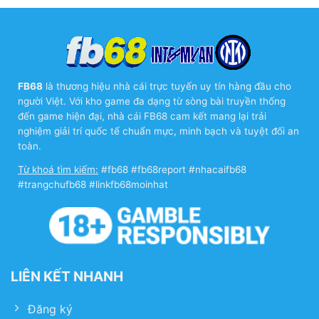
FB68
là thương hiệu nhà cái trực tuyến uy tín hàng đầu cho
người Việt. Với kho game đa dạng từ sòng bài truyền thống
đến game hiện đại, nhà cái FB68 cam kết mang lại trải
nghiệm giải trí quốc tế chuẩn mực, minh bạch và tuyệt đối an
toàn.
Từ khoá tìm kiếm:
#fb68 #fb68report #nhacaifb68
#trangchufb68 #linkfb68moinhat
LIÊN KẾT NHANH
Đăng ký