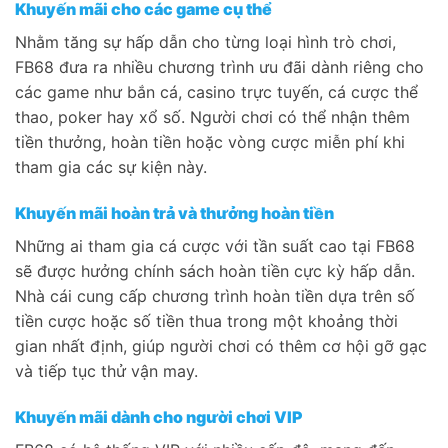
Khuyến mãi cho các game cụ thể
Nhằm tăng sự hấp dẫn cho từng loại hình trò chơi,
FB68 đưa ra nhiều chương trình ưu đãi dành riêng cho
các game như bắn cá, casino trực tuyến, cá cược thể
thao, poker hay xổ số. Người chơi có thể nhận thêm
tiền thưởng, hoàn tiền hoặc vòng cược miễn phí khi
tham gia các sự kiện này.
Khuyến mãi hoàn trả và thưởng hoàn tiền
Những ai tham gia cá cược với tần suất cao tại FB68
sẽ được hưởng chính sách hoàn tiền cực kỳ hấp dẫn.
Nhà cái cung cấp chương trình hoàn tiền dựa trên số
tiền cược hoặc số tiền thua trong một khoảng thời
gian nhất định, giúp người chơi có thêm cơ hội gỡ gạc
và tiếp tục thử vận may.
Khuyến mãi dành cho người chơi VIP