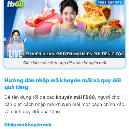
Điều kiện cần đáp ứng để nhận khuyến mãi
Hướng dẫn nhập mã khuyến mãi và quy đổi
quà tặng
Để tận dụng tối đa các
khuyến mãi FB68
, người chơi
cần biết cách nhập mã khuyến mãi một cách chính xác
và cách quy đổi quà tặng.
Nhập mã khuyến mãi