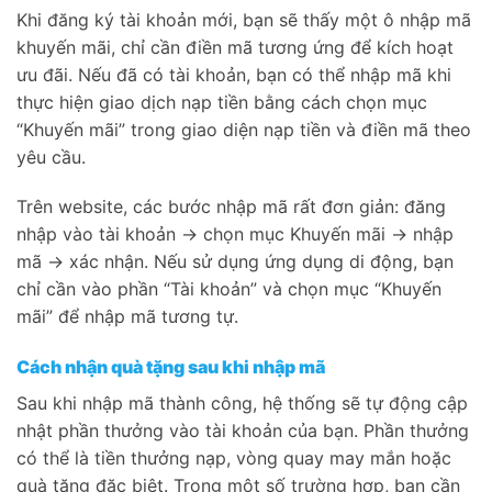
Khi đăng ký tài khoản mới, bạn sẽ thấy một ô nhập mã
khuyến mãi, chỉ cần điền mã tương ứng để kích hoạt
ưu đãi. Nếu đã có tài khoản, bạn có thể nhập mã khi
thực hiện giao dịch nạp tiền bằng cách chọn mục
“Khuyến mãi” trong giao diện nạp tiền và điền mã theo
yêu cầu.
Trên website, các bước nhập mã rất đơn giản: đăng
nhập vào tài khoản → chọn mục Khuyến mãi → nhập
mã → xác nhận. Nếu sử dụng ứng dụng di động, bạn
chỉ cần vào phần “Tài khoản” và chọn mục “Khuyến
mãi” để nhập mã tương tự.
Cách nhận quà tặng sau khi nhập mã
Sau khi nhập mã thành công, hệ thống sẽ tự động cập
nhật phần thưởng vào tài khoản của bạn. Phần thưởng
có thể là tiền thưởng nạp, vòng quay may mắn hoặc
quà tặng đặc biệt. Trong một số trường hợp, bạn cần