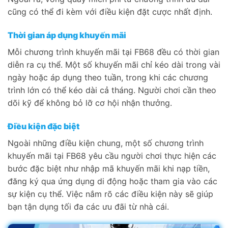
cũng có thể đi kèm với điều kiện đặt cược nhất định.
Thời gian áp dụng khuyến mãi
Mỗi chương trình khuyến mãi tại FB68 đều có thời gian
diễn ra cụ thể. Một số khuyến mãi chỉ kéo dài trong vài
ngày hoặc áp dụng theo tuần, trong khi các chương
trình lớn có thể kéo dài cả tháng. Người chơi cần theo
dõi kỹ để không bỏ lỡ cơ hội nhận thưởng.
Điều kiện đặc biệt
Ngoài những điều kiện chung, một số chương trình
khuyến mãi tại FB68 yêu cầu người chơi thực hiện các
bước đặc biệt như nhập mã khuyến mãi khi nạp tiền,
đăng ký qua ứng dụng di động hoặc tham gia vào các
sự kiện cụ thể. Việc nắm rõ các điều kiện này sẽ giúp
bạn tận dụng tối đa các ưu đãi từ nhà cái.