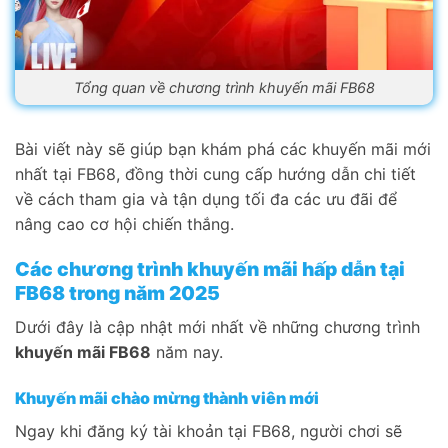
Tổng quan về chương trình khuyến mãi FB68
Bài viết này sẽ giúp bạn khám phá các khuyến mãi mới
nhất tại FB68, đồng thời cung cấp hướng dẫn chi tiết
về cách tham gia và tận dụng tối đa các ưu đãi để
nâng cao cơ hội chiến thắng.
Các chương trình khuyến mãi hấp dẫn tại
FB68 trong năm 2025
Dưới đây là cập nhật mới nhất về những chương trình
khuyến mãi FB68
năm nay.
Khuyến mãi chào mừng thành viên mới
Ngay khi đăng ký tài khoản tại FB68, người chơi sẽ