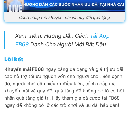
Cách nhập mã khuyến mãi và quy đổi quà tặng
Xem thêm: Hướng Dẫn Cách
Tải App
FB68
Dành Cho Người Mới Bắt Đầu
Lời kết
Khuyến mãi FB68
ngày càng đa dạng và giá trị ưu đãi
cao hỗ trợ tối ưu nguồn vốn cho người chơi. Bên cạnh
đó, người chơi cần hiểu rõ điều kiện, cách nhập mã
khuyến mãi và quy đổi quà tặng để không bỏ lỡ cơ hội
nhận quà tặng giá trị. Hãy tham gia cá cược tại FB68
ngay để không bỏ lỡ các trò chơi và ưu đãi hấp dẫn!