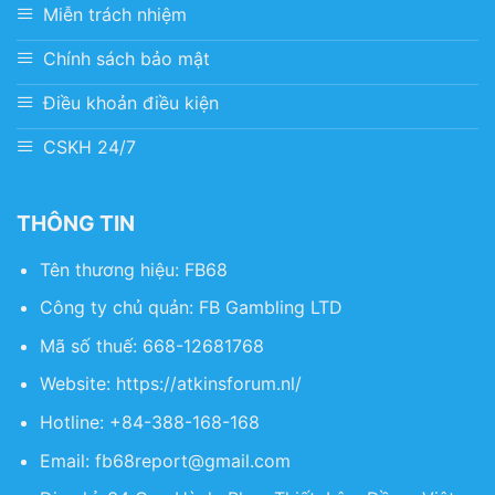
Miễn trách nhiệm
Chính sách bảo mật
Điều khoản điều kiện
CSKH 24/7
THÔNG TIN
Tên thương hiệu: FB68
Công ty chủ quản: FB Gambling LTD
Mã số thuế: 668-12681768
Website:
https://atkinsforum.nl/
Hotline: +84-388-168-168
Email:
fb68report@gmail.com