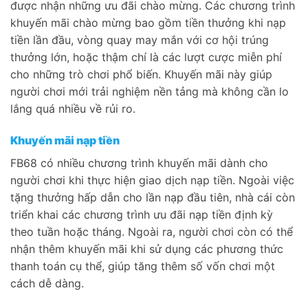
được nhận những ưu đãi chào mừng. Các chương trình
khuyến mãi chào mừng bao gồm tiền thưởng khi nạp
tiền lần đầu, vòng quay may mắn với cơ hội trúng
thưởng lớn, hoặc thậm chí là các lượt cược miễn phí
cho những trò chơi phổ biến. Khuyến mãi này giúp
người chơi mới trải nghiệm nền tảng mà không cần lo
lắng quá nhiều về rủi ro.
Khuyến mãi nạp tiền
FB68 có nhiều chương trình khuyến mãi dành cho
người chơi khi thực hiện giao dịch nạp tiền. Ngoài việc
tặng thưởng hấp dẫn cho lần nạp đầu tiên, nhà cái còn
triển khai các chương trình ưu đãi nạp tiền định kỳ
theo tuần hoặc tháng. Ngoài ra, người chơi còn có thể
nhận thêm khuyến mãi khi sử dụng các phương thức
thanh toán cụ thể, giúp tăng thêm số vốn chơi một
cách dễ dàng.