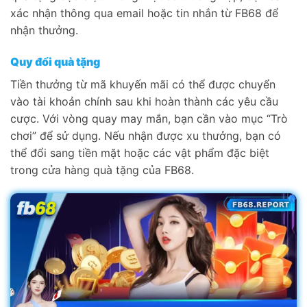
xác nhận thông qua email hoặc tin nhắn từ FB68 để
nhận thưởng.
Quy đổi quà tặng
Tiền thưởng từ mã khuyến mãi có thể được chuyển
vào tài khoản chính sau khi hoàn thành các yêu cầu
cược. Với vòng quay may mắn, bạn cần vào mục “Trò
chơi” để sử dụng. Nếu nhận được xu thưởng, bạn có
thể đổi sang tiền mặt hoặc các vật phẩm đặc biệt
trong cửa hàng quà tặng của FB68.