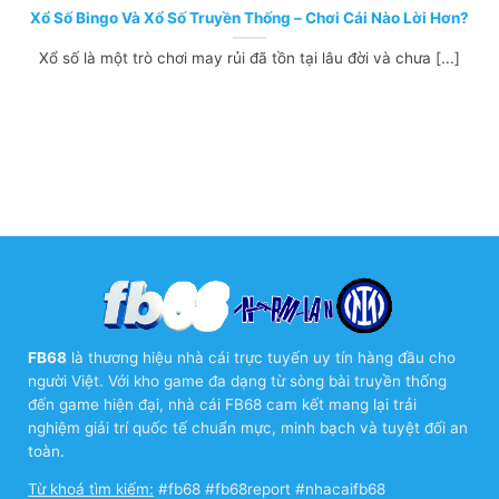
Xổ Số Bingo Và Xổ Số Truyền Thống – Chơi Cái Nào Lời Hơn?
Xổ số là một trò chơi may rủi đã tồn tại lâu đời và chưa [...]
FB68
là thương hiệu nhà cái trực tuyến uy tín hàng đầu cho
người Việt. Với kho game đa dạng từ sòng bài truyền thống
đến game hiện đại, nhà cái FB68 cam kết mang lại trải
nghiệm giải trí quốc tế chuẩn mực, minh bạch và tuyệt đối an
toàn.
Từ khoá tìm kiếm:
#fb68 #fb68report #nhacaifb68