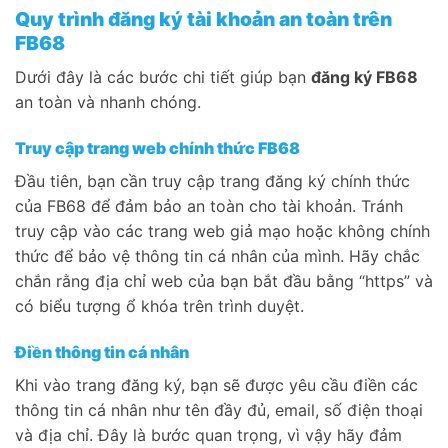
Quy trình đăng ký tài khoản an toàn trên
FB68
Dưới đây là các bước chi tiết giúp bạn
đăng ký FB68
an toàn và nhanh chóng.
Truy cập trang web chính thức FB68
Đầu tiên, bạn cần truy cập trang đăng ký chính thức
của FB68 để đảm bảo an toàn cho tài khoản. Tránh
truy cập vào các trang web giả mạo hoặc không chính
thức để bảo vệ thông tin cá nhân của mình. Hãy chắc
chắn rằng địa chỉ web của bạn bắt đầu bằng “https” và
có biểu tượng ổ khóa trên trình duyệt.
Điền thông tin cá nhân
Khi vào trang đăng ký, bạn sẽ được yêu cầu điền các
thông tin cá nhân như tên đầy đủ, email, số điện thoại
và địa chỉ. Đây là bước quan trọng, vì vậy hãy đảm