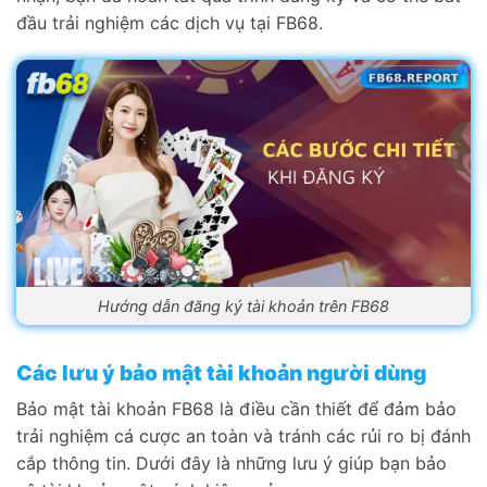
đầu trải nghiệm các dịch vụ tại FB68.
Hướng dẫn đăng ký tài khoản trên FB68
Các lưu ý bảo mật tài khoản người dùng
Bảo mật tài khoản FB68 là điều cần thiết để đảm bảo
trải nghiệm cá cược an toàn và tránh các rủi ro bị đánh
cắp thông tin. Dưới đây là những lưu ý giúp bạn bảo