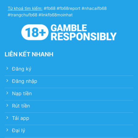
Từ khoá tìm kiếm:
#fb68 #fb68report #nhacaifb68
#trangchufb68 #linkfb68moinhat
LIÊN KẾT NHANH
Đăng ký
Đăng nhập
Nạp tiền
Rút tiền
Tải app
Đại lý