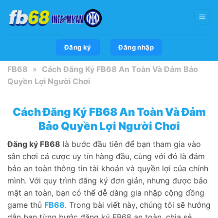
Bỏ
qua
nội
dung
Đăng ký
Đăng nhập
FB68
»
Cách Đăng Ký FB68 An Toàn Và Đảm Bảo
Quyền Lợi Người Chơi
Cách Đăng Ký FB68 An Toàn Và Đảm
Bảo Quyền Lợi Người Chơi
Đăng ký FB68
là bước đầu tiên để bạn tham gia vào
sân chơi cá cược uy tín hàng đầu, cùng với đó là đảm
bảo an toàn thông tin tài khoản và quyền lợi của chính
mình. Với quy trình đăng ký đơn giản, nhưng được bảo
mật an toàn, bạn có thể dễ dàng gia nhập cộng đồng
game thủ
FB68
. Trong bài viết này, chúng tôi sẽ hướng
dẫn bạn từng bước đăng ký FB68 an toàn, chia sẻ