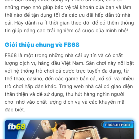
những mẹo nhỏ giúp bảo vệ tài khoản của bạn và làm
thế nào để tận dụng tối đa các ưu đãi hấp dẫn từ nhà
cái. Hãy dành ra ít thời gian theo dõi để có thêm thông
tin giúp nâng cao trải nghiệm cá cược của mình nhé!
Giới thiệu chung về FB68
FB68 là một trong những nhà cái uy tín và có chất
lượng dịch vụ hàng đầu Việt Nam. Sân chơi này nổi bật
với hệ thống trò chơi cá cược trực tuyến đa dạng, từ
thể thao, casino, đến các game bắn cá, xổ số, và nhiều
trò chơi hấp dẫn khác. Trang web nhà cái có giao diện
thân thiện và dễ sử dụng, thu hút hàng nghìn người
chơi nhờ vào chất lượng dịch vụ và các khuyến mãi
đặc biệt.