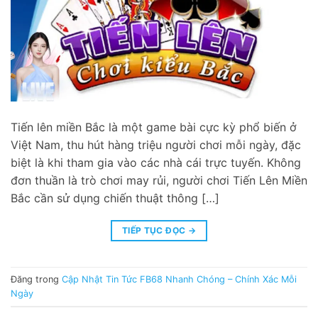
Tiến lên miền Bắc là một game bài cực kỳ phổ biến ở
Việt Nam, thu hút hàng triệu người chơi mỗi ngày, đặc
biệt là khi tham gia vào các nhà cái trực tuyến. Không
đơn thuần là trò chơi may rủi, người chơi Tiến Lên Miền
Bắc cần sử dụng chiến thuật thông […]
TIẾP TỤC ĐỌC
→
Đăng trong
Cập Nhật Tin Tức FB68 Nhanh Chóng – Chính Xác Mỗi
Ngày