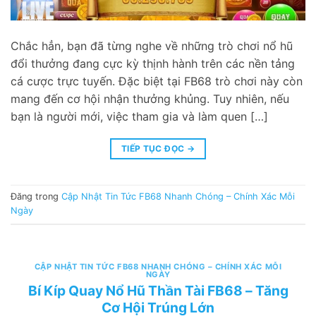
Chắc hẳn, bạn đã từng nghe về những trò chơi nổ hũ
đổi thưởng đang cực kỳ thịnh hành trên các nền tảng
cá cược trực tuyến. Đặc biệt tại FB68 trò chơi này còn
mang đến cơ hội nhận thưởng khủng. Tuy nhiên, nếu
bạn là người mới, việc tham gia và làm quen […]
TIẾP TỤC ĐỌC
→
Đăng trong
Cập Nhật Tin Tức FB68 Nhanh Chóng – Chính Xác Mỗi
Ngày
CẬP NHẬT TIN TỨC FB68 NHANH CHÓNG – CHÍNH XÁC MỖI
NGÀY
Bí Kíp Quay Nổ Hũ Thần Tài FB68 – Tăng
Cơ Hội Trúng Lớn