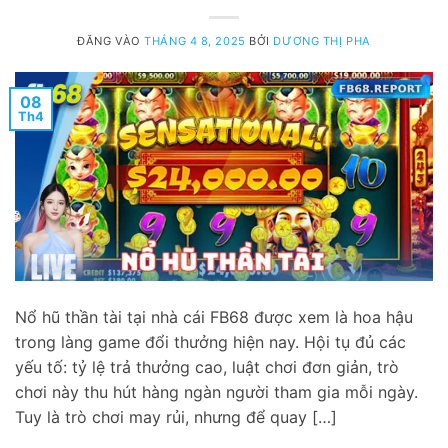
ĐĂNG VÀO
THÁNG 4 8, 2025
BỞI
DƯƠNG THỊ PHA
08
Th4
Nổ hũ thần tài tại nhà cái FB68 được xem là hoa hậu
trong làng game đổi thưởng hiện nay. Hội tụ đủ các
yếu tố: tỷ lệ trả thưởng cao, luật chơi đơn giản, trò
chơi này thu hút hàng ngàn người tham gia mỗi ngày.
Tuy là trò chơi may rủi, nhưng để quay […]