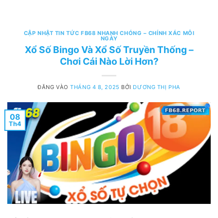
CẬP NHẬT TIN TỨC FB68 NHANH CHÓNG – CHÍNH XÁC MỖI
NGÀY
Xổ Số Bingo Và Xổ Số Truyền Thống –
Chơi Cái Nào Lời Hơn?
ĐĂNG VÀO
THÁNG 4 8, 2025
BỞI
DƯƠNG THỊ PHA
08
Th4