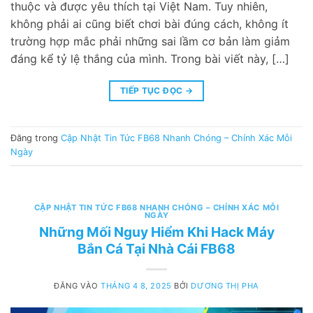
thuộc và được yêu thích tại Việt Nam. Tuy nhiên,
không phải ai cũng biết chơi bài đúng cách, không ít
trường hợp mắc phải những sai lầm cơ bản làm giảm
đáng kể tỷ lệ thắng của mình. Trong bài viết này, […]
TIẾP TỤC ĐỌC
→
Đăng trong
Cập Nhật Tin Tức FB68 Nhanh Chóng – Chính Xác Mỗi
Ngày
CẬP NHẬT TIN TỨC FB68 NHANH CHÓNG – CHÍNH XÁC MỖI
NGÀY
Những Mối Nguy Hiểm Khi Hack Máy
Bắn Cá Tại Nhà Cái FB68
ĐĂNG VÀO
THÁNG 4 8, 2025
BỞI
DƯƠNG THỊ PHA