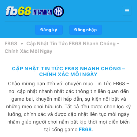
Bỏ
qua
nội
dung
Đăng ký
Đăng nhập
FB68
»
Cập Nhật Tin Tức FB68 Nhanh Chóng –
Chính Xác Mỗi Ngày
CẬP NHẬT TIN TỨC FB68 NHANH CHÓNG –
CHÍNH XÁC MỖI NGÀY
Chào mừng bạn đến với chuyên mục Tin Tức FB68 –
nơi cập nhật nhanh nhất các thông tin liên quan đến
game bài, khuyến mãi hấp dẫn, sự kiện nổi bật và
những mẹo chơi hữu ích. Tất cả đều được chọn lọc kỹ
lưỡng, chính xác và được cập nhật liên tục mỗi ngày
nhằm giúp người chơi nắm bắt kịp thời mọi diễn biến
tại cổng game
FB68
.