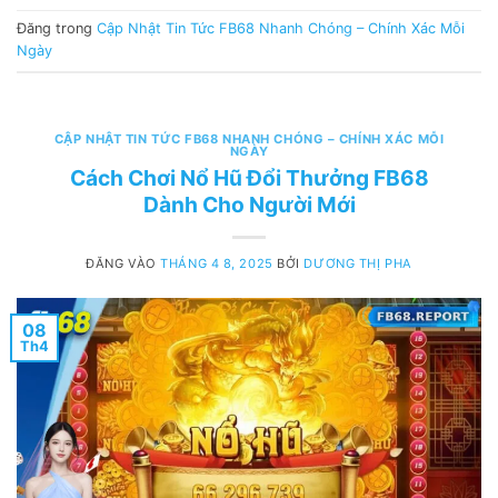
Đăng trong
Cập Nhật Tin Tức FB68 Nhanh Chóng – Chính Xác Mỗi
Ngày
CẬP NHẬT TIN TỨC FB68 NHANH CHÓNG – CHÍNH XÁC MỖI
NGÀY
Cách Chơi Nổ Hũ Đổi Thưởng FB68
Dành Cho Người Mới
ĐĂNG VÀO
THÁNG 4 8, 2025
BỞI
DƯƠNG THỊ PHA
08
Th4