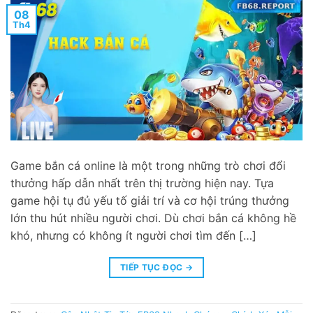
08
Th4
Game bắn cá online là một trong những trò chơi đổi
thưởng hấp dẫn nhất trên thị trường hiện nay. Tựa
game hội tụ đủ yếu tố giải trí và cơ hội trúng thưởng
lớn thu hút nhiều người chơi. Dù chơi bắn cá không hề
khó, nhưng có không ít người chơi tìm đến […]
TIẾP TỤC ĐỌC
→